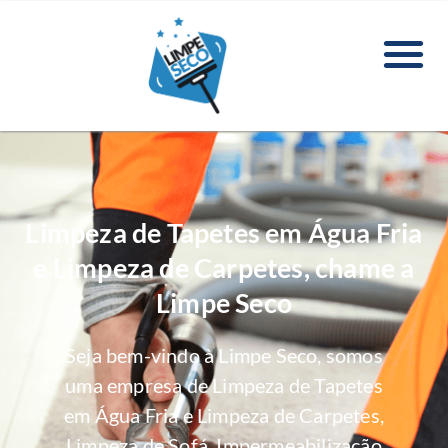
Limpeza de Tapetes em Água Fria
e Limpeza de Carpetes, chame a
Limpe Seco
Seja bem-vindo à Limpe Seco, somos
uma empresa de Limpeza de Tapetes
em Água Fria e Limpeza de Carpetes,
Limpeza de Sofá, Impermeabilização