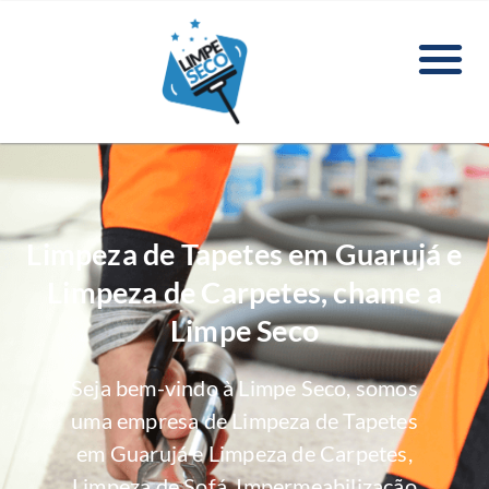
Limpeza de Tapetes em Guarujá e
Limpeza de Carpetes, chame a
Limpe Seco
Seja bem-vindo à Limpe Seco, somos
uma empresa de Limpeza de Tapetes
em Guarujá e Limpeza de Carpetes,
Limpeza de Sofá, Impermeabilização