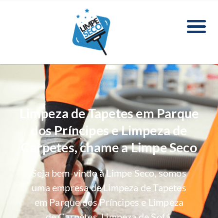
Limpeza de Tapetes em Parque
dos Príncipes e Limpeza de
Carpetes, chame a Limpe Seco
Seja bem-vindo à Limpe Seco, somos
uma empresa de Limpeza de Tapetes
em Parque dos Príncipes e Limpeza
de Carpetes, Limpeza de Sofá,