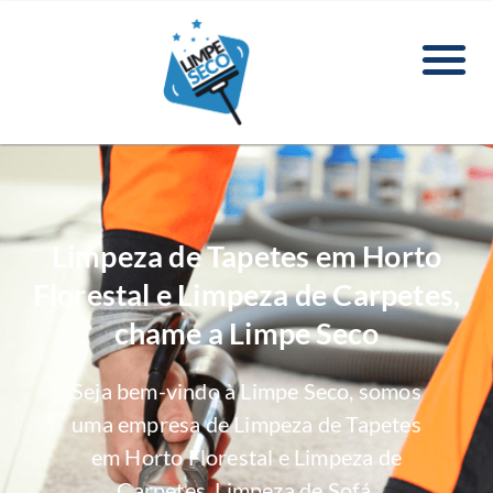
Limpeza de Tapetes em Horto
Florestal e Limpeza de Carpetes,
chame a Limpe Seco
Seja bem-vindo à Limpe Seco, somos
uma empresa de Limpeza de Tapetes
em Horto Florestal e Limpeza de
Carpetes, Limpeza de Sofá,