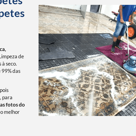
petes
petes
ca,
Limpeza de
 à seco.
é 99% das
pois
, para
as fotos do
o melhor