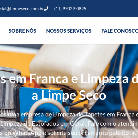
cial@limpeseco.com.br
(11) 97029-0825
SOBRE NÓS
NOSSOS SERVIÇOS
FALE CONOSC
s em Franca e Limpeza 
a Limpe Seco
mos uma empresa de Limpeza de Tapetes em Franca e
e Limpeza de Estofados em Geral. Fale com o atendi
s do WhatsApp e solicite seu orçamento pelo botão