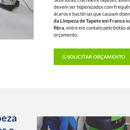
Seus sofás, colchões e tapetes, assi
devem ser higienizados com frequênc
ácaros e bactérias que causam doenç
da Limpeza de Tapete
em Franca
v
fibra
, entre em contato pelo botão ab
orçamento.
SOLICITAR ORÇAMENTO
peza
os e