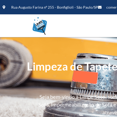
Rua Augusto Farina nº 255 - Bonfiglioli - São Paulo/SP
comer
Limpeza de Tapete
Seja bem-vindo à Limpe Seco, so
Sofá, Impermeabilização de Sofá 
atravé