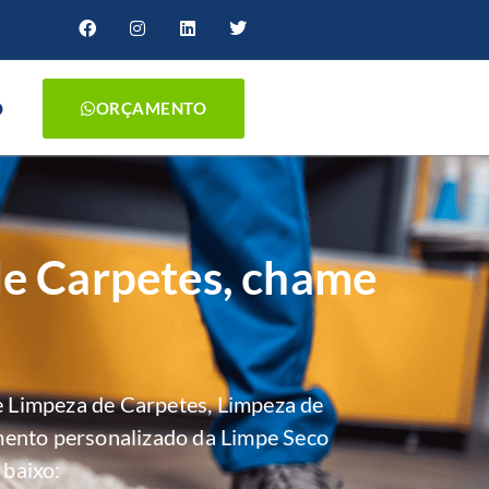
O
ORÇAMENTO
de Carpetes, chame
 Limpeza de Carpetes, Limpeza de
mento personalizado da Limpe Seco
 baixo: