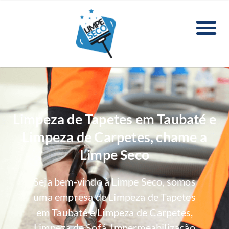
Limpeza de Tapetes em Taubaté e
Limpeza de Carpetes, chame a
Limpe Seco
Seja bem-vindo à Limpe Seco, somos
uma empresa de Limpeza de Tapetes
em Taubaté e Limpeza de Carpetes,
Limpeza de Sofá, Impermeabilização