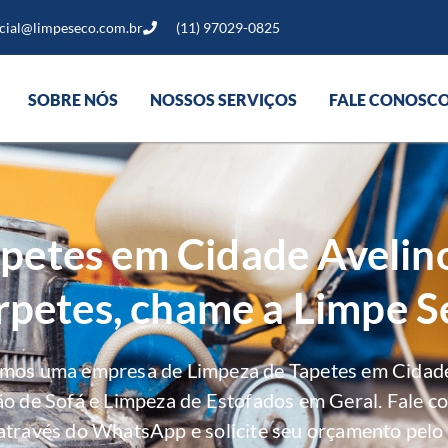
cial@limpeseco.com.br
(11) 97029-0825
SOBRE NÓS
NOSSOS SERVIÇOS
FALE CONOSC
petes em Cidade Avelin
rpetes, chame a Limpe S
omos uma empresa de Limpeza de Tapetes em Cidade
ão de Sofá e Limpeza de Estofados em Geral. Fale c
através do WhatsApp e solicite seu orçamento pelo 