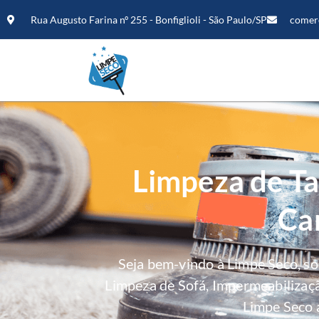
Rua Augusto Farina nº 255 - Bonfiglioli - São Paulo/SP
comer
Limpeza de Ta
Ca
Seja bem-vindo à Limpe Seco, s
Limpeza de Sofá, Impermeabilizaç
Limpe Seco 