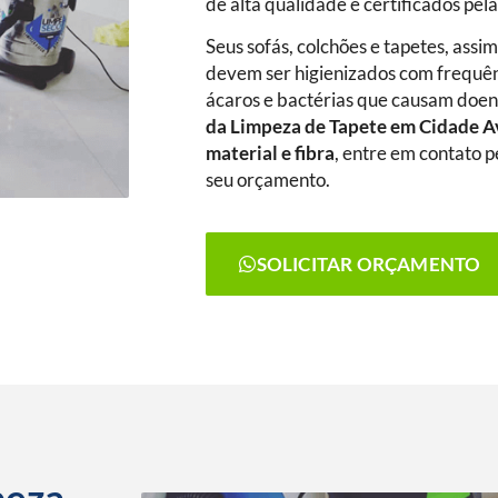
de alta qualidade e certificados pel
Seus sofás, colchões e tapetes, assi
devem ser higienizados com frequênc
ácaros e bactérias que causam doenç
da Limpeza de Tapete
em Cidade A
material e fibra
, entre em contato p
seu orçamento.
SOLICITAR ORÇAMENTO
peza