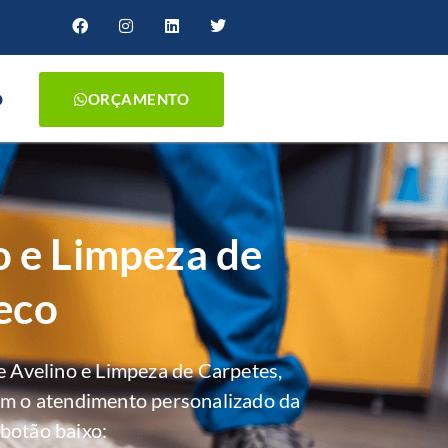
O
ORÇAMENTO
o e Limpeza de
eco
 Avelino e Limpeza de Carpetes,
om o atendimento personalizado da
botão baixo: