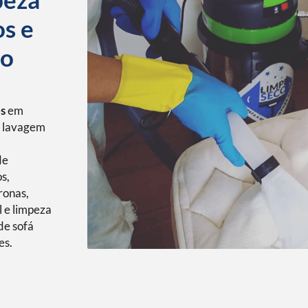
os e
no
os
em
, lavagem
de
s,
ronas,
l e limpeza
de sofá
es.