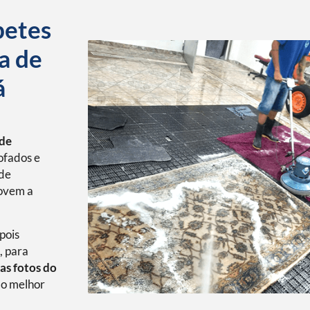
petes
a de
á
ade
ofados e
 de
movem a
pois
, para
as fotos do
o melhor