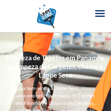
Limpeza de Tapetes em Panamby
e Limpeza de Carpetes, chame a
Limpe Seco
Seja bem-vindo à Limpe Seco, somos
uma empresa de Limpeza de Tapetes
em Panamby e Limpeza de Carpetes,
Limpeza de Sofá, Impermeabilização