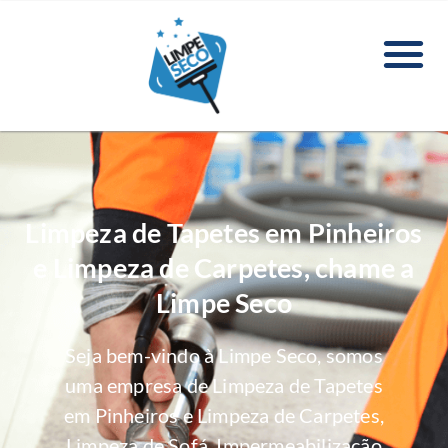
Limpeza de Tapetes em Pinheiros
e Limpeza de Carpetes, chame a
Limpe Seco
Seja bem-vindo à Limpe Seco, somos
uma empresa de Limpeza de Tapetes
em Pinheiros e Limpeza de Carpetes,
Limpeza de Sofá, Impermeabilização