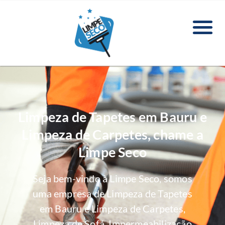
Limpeza de Tapetes em Bauru e
Limpeza de Carpetes, chame a
Limpe Seco
Seja bem-vindo à Limpe Seco, somos
uma empresa de Limpeza de Tapetes
em Bauru e Limpeza de Carpetes,
Limpeza de Sofá, Impermeabilização