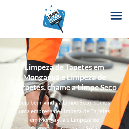
Limpeza de Tapetes em
Mongaguá e Limpeza de
Carpetes, chame a Limpe Seco
Seja bem-vindo à Limpe Seco, somos
uma empresa de Limpeza de Tapetes
em Mongaguá e Limpeza de
Carpetes, Limpeza de Sofá,