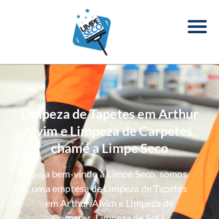
Limpeza de Tapetes em Arthur
Alvim e Limpeza de Carpetes,
chame a Limpe Seco
Seja bem-vindo à Limpe Seco, somos
uma empresa de Limpeza de Tapetes
em Arthur Alvim e Limpeza de
Carpetes, Limpeza de Sofá,