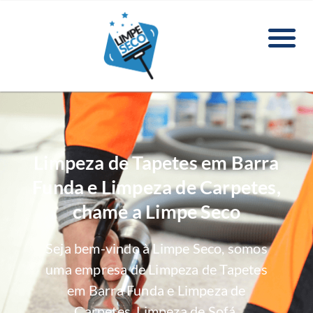
Limpeza de Tapetes em Barra
Funda e Limpeza de Carpetes,
chame a Limpe Seco
Seja bem-vindo à Limpe Seco, somos
uma empresa de Limpeza de Tapetes
em Barra Funda e Limpeza de
Carpetes, Limpeza de Sofá,