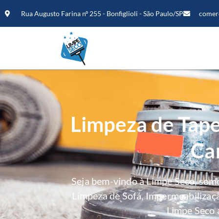
Rua Augusto Farina nº 255 - Bonfiglioli - São Paulo/SP
comer
Limpeza de Tape
Ca
Seja bem-vindo à Limpe Seco, som
Limpeza de Sofá, Impermeabilizaç
Limpe Seco 