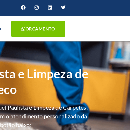
O
ORÇAMENTO
sta e Limpeza de
eco
l Paulista e Limpeza de Carpetes,
om o atendimento personalizado da
botão baixo: