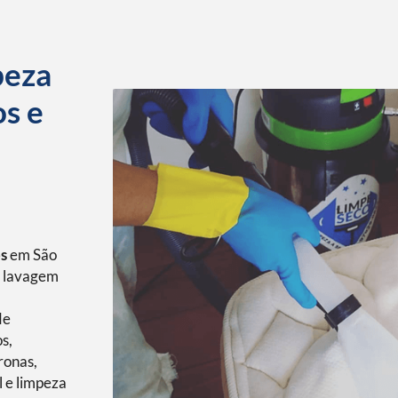
peza
os e
os
em São
, lavagem
de
s,
ronas,
l e limpeza