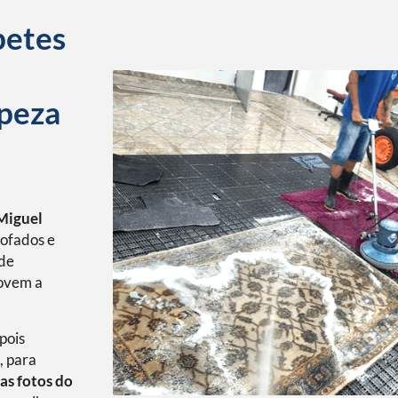
petes
mpeza
Miguel
ofados e
 de
movem a
pois
, para
as fotos do