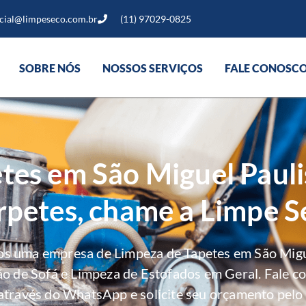
cial@limpeseco.com.br
(11) 97029-0825
SOBRE NÓS
NOSSOS SERVIÇOS
FALE CONOSC
tes em São Miguel Pauli
rpetes, chame a Limpe S
os uma empresa de Limpeza de Tapetes em São Migue
ão de Sofá e Limpeza de Estofados em Geral. Fale c
através do WhatsApp e solicite seu orçamento pelo 