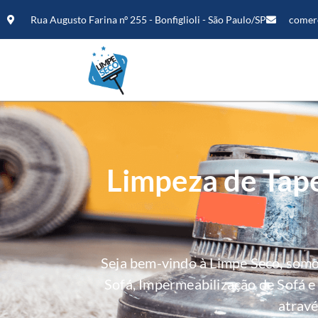
Rua Augusto Farina nº 255 - Bonfiglioli - São Paulo/SP
comer
Limpeza de Tape
Seja bem-vindo à Limpe Seco, som
Sofá, Impermeabilização de Sofá 
atravé