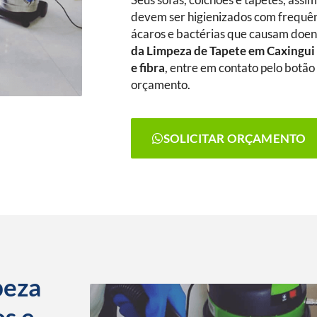
Seus sofás, colchões e tapetes, assi
devem ser higienizados com frequênc
ácaros e bactérias que causam doenç
da Limpeza de Tapete
em Caxingu
e fibra
, entre em contato pelo botão 
orçamento.
SOLICITAR ORÇAMENTO
peza
os e