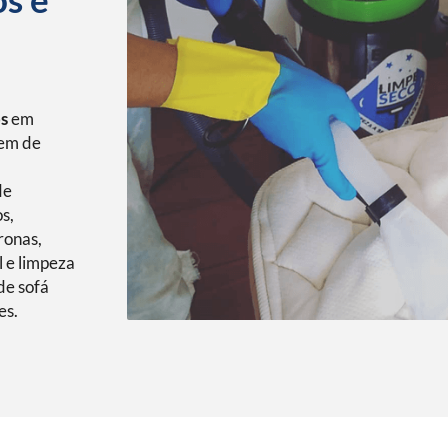
os
em
gem de
de
s,
ronas,
l e limpeza
de sofá
es.