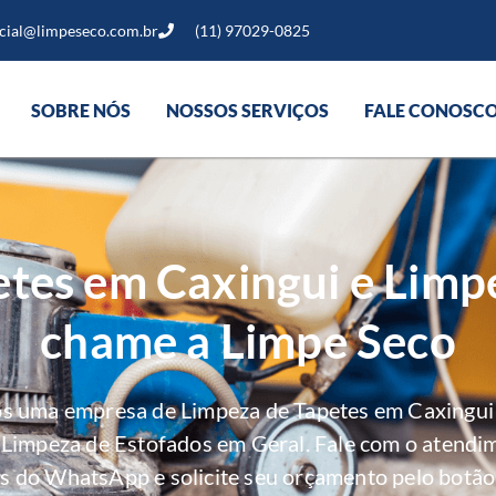
cial@limpeseco.com.br
(11) 97029-0825
SOBRE NÓS
NOSSOS SERVIÇOS
FALE CONOSC
tes em Caxingui e Limp
chame a Limpe Seco
os uma empresa de Limpeza de Tapetes em Caxingui 
e Limpeza de Estofados em Geral. Fale com o atendi
s do WhatsApp e solicite seu orçamento pelo botão