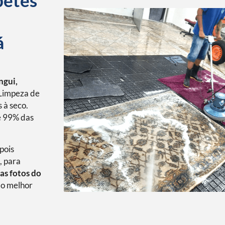
petes
á
ngui,
Limpeza de
 à seco.
é 99% das
pois
, para
as fotos do
o melhor