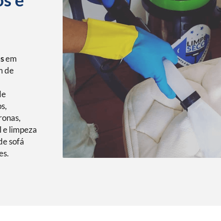
os
em
m de
de
s,
ronas,
l e limpeza
de sofá
es.