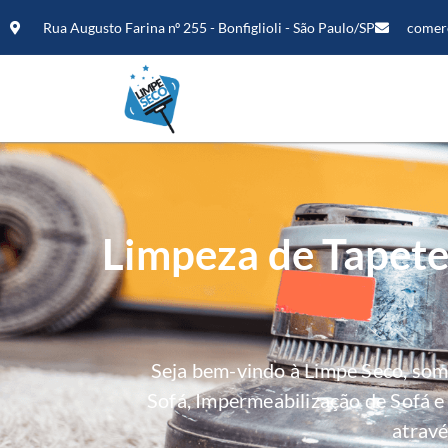
Rua Augusto Farina nº 255 - Bonfiglioli - São Paulo/SP
comer
Limpeza de Tapete
Seja bem-vindo à Limpe Seco, so
Sofá, Impermeabilização de Sofá 
atravé