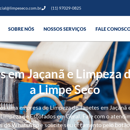
cial@limpeseco.com.br
(11) 97029-0825
SOBRE NÓS
NOSSOS SERVIÇOS
FALE CONOSC
s em Jaçanã e Limpeza 
a Limpe Seco
mos uma empresa de Limpeza de Tapetes em Jaçanã e
e Limpeza de Estofados em Geral. Fale com o atendi
s do WhatsApp e solicite seu orçamento pelo botão