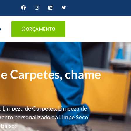
O
ORÇAMENTO
de Carpetes, chame
 Limpeza de Carpetes, Limpeza de
mento personalizado da Limpe Seco
 baixo: