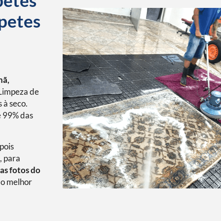
petes
petes
nã,
Limpeza de
 à seco.
é 99% das
pois
, para
as fotos do
o melhor