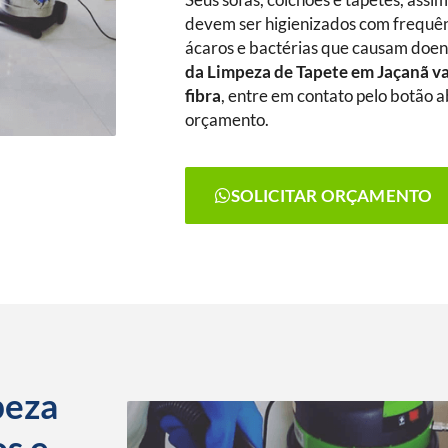
Seus sofás, colchões e tapetes, assi
devem ser higienizados com frequênc
ácaros e bactérias que causam doenç
da Limpeza de Tapete
em Jaçanã
va
fibra
, entre em contato pelo botão ab
orçamento.
SOLICITAR ORÇAMENTO
peza
os e