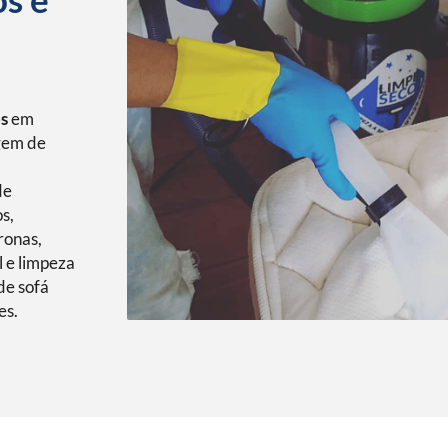
os
em
agem de
de
s,
ronas,
l e limpeza
de sofá
es.