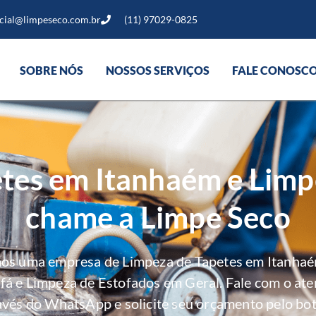
cial@limpeseco.com.br
(11) 97029-0825
SOBRE NÓS
NOSSOS SERVIÇOS
FALE CONOSC
tes em Itanhaém e Limp
chame a Limpe Seco
mos uma empresa de Limpeza de Tapetes em Itanhaé
ofá e Limpeza de Estofados em Geral. Fale com o at
avés do WhatsApp e solicite seu orçamento pelo bot