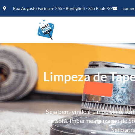
Rua Augusto Farina nº 255 - Bonfiglioli - São Paulo/SP
comer
Limpeza de Tape
Seja bem-vindo à Limpe Seco, so
de Sofá, Impermeabilização de S
Seco atr