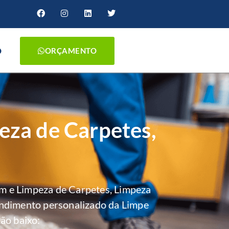
O
ORÇAMENTO
eza de Carpetes,
m e Limpeza de Carpetes, Limpeza
endimento personalizado da Limpe
ão baixo: