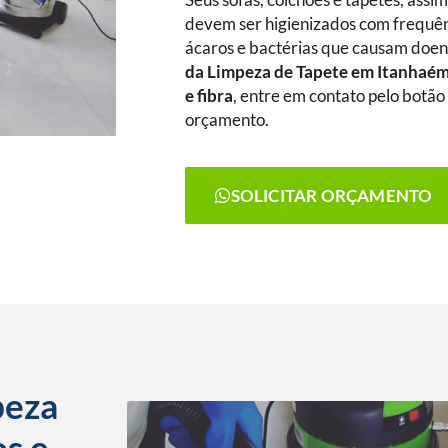
Seus sofás, colchões e tapetes, assi
devem ser higienizados com frequênc
ácaros e bactérias que causam doenç
da Limpeza de Tapete
em Itanhaé
e fibra
, entre em contato pelo botão 
orçamento.
SOLICITAR ORÇAMENTO
peza
os e