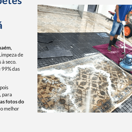
petes
á
haém,
Limpeza de
 à seco.
é 99% das
pois
, para
as fotos do
o melhor