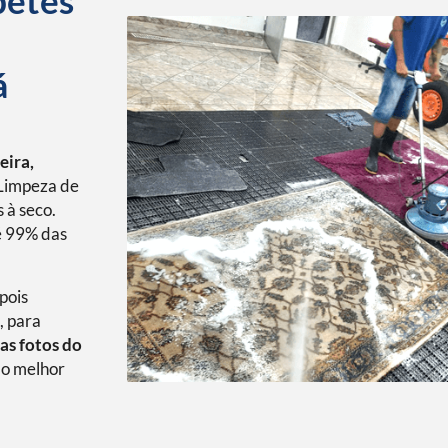
petes
á
eira,
Limpeza de
 à seco.
é 99% das
pois
, para
as fotos do
o melhor