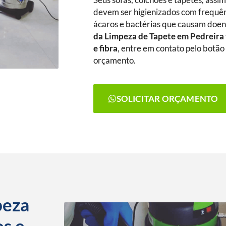
Seus sofás, colchões e tapetes, assi
devem ser higienizados com frequênc
ácaros e bactérias que causam doenç
da Limpeza de Tapete
em Pedreira
e fibra
, entre em contato pelo botão 
orçamento.
SOLICITAR ORÇAMENTO
peza
os e