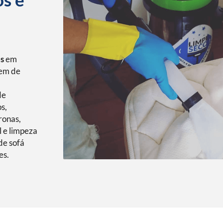
os
em
gem de
de
s,
ronas,
l e limpeza
de sofá
es.