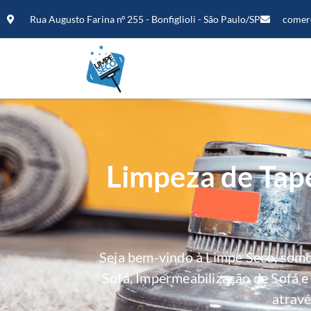
Rua Augusto Farina nº 255 - Bonfiglioli - São Paulo/SP
comer
Limpeza de Tape
Seja bem-vindo à Limpe Seco, som
Sofá, Impermeabilização de Sofá 
atravé