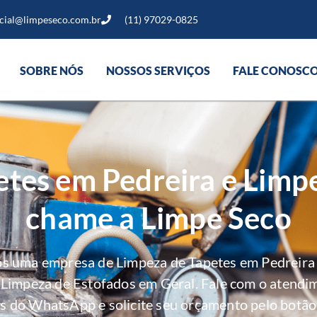
cial@limpeseco.com.br
(11) 97029-0825
SOBRE NÓS
NOSSOS SERVIÇOS
FALE CONOSC
tes em Pedreira e Limp
chame a Limpe Seco
os uma empresa de Limpeza de Tapetes em Pedreira 
e Limpeza de Estofados em Geral. Fale com o atendi
s do WhatsApp e solicite seu orçamento pelo botão