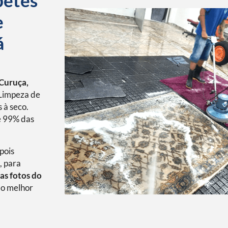
petes
e
á
 Curuça,
Limpeza de
 à seco.
é 99% das
pois
, para
as fotos do
o melhor