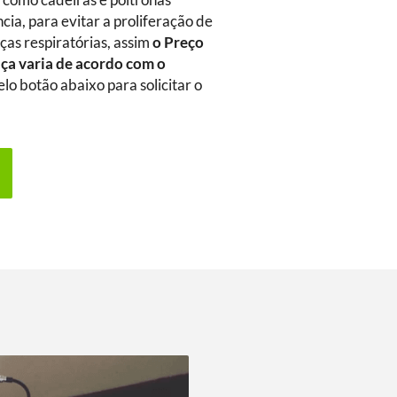
m como cadeiras e poltronas
ia, para evitar a proliferação de
as respiratórias, assim
o Preço
uça
varia de acordo com o
elo botão abaixo para solicitar o