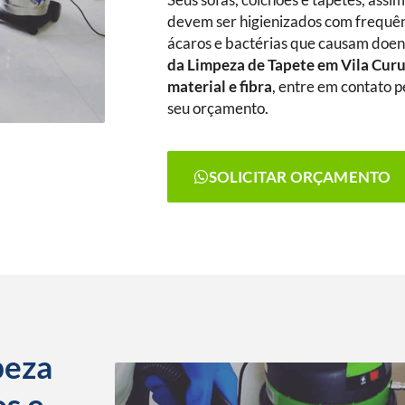
Seus sofás, colchões e tapetes, assi
devem ser higienizados com frequênc
ácaros e bactérias que causam doenç
da Limpeza de Tapete
em Vila Cur
material e fibra
, entre em contato p
seu orçamento.
SOLICITAR ORÇAMENTO
peza
os e