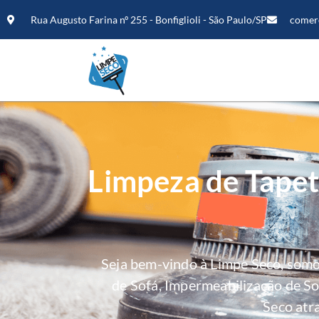
Rua Augusto Farina nº 255 - Bonfiglioli - São Paulo/SP
comer
Limpeza de Tapet
Seja bem-vindo à Limpe Seco, som
de Sofá, Impermeabilização de S
Seco atr