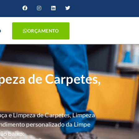
O
ORÇAMENTO
peza de Carpetes,
ça e Limpeza de Carpetes, Limpeza
endimento personalizado da Limpe
ão baixo: