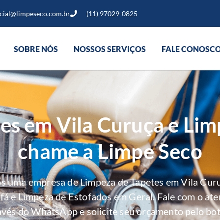
cial@limpeseco.com.br
(11) 97029-0825
SOBRE NÓS
NOSSOS SERVIÇOS
FALE CONOSC
es em Vila Curuça e Lim
chame a Limpe Seco
os uma empresa de Limpeza de Tapetes em Vila Curu
ofá e Limpeza de Estofados em Geral. Fale com o at
avés do WhatsApp e solicite seu orçamento pelo bot