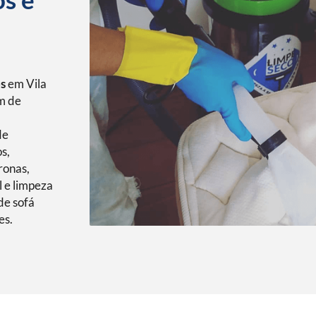
os
em Vila
m de
de
s,
ronas,
l e limpeza
de sofá
es.