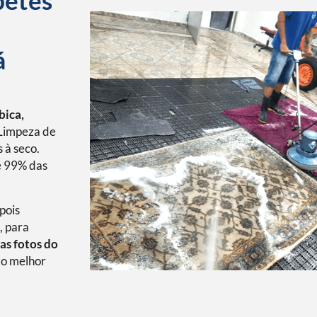
petes
á
bica,
Limpeza de
 à seco.
é 99% das
pois
, para
as fotos do
o melhor