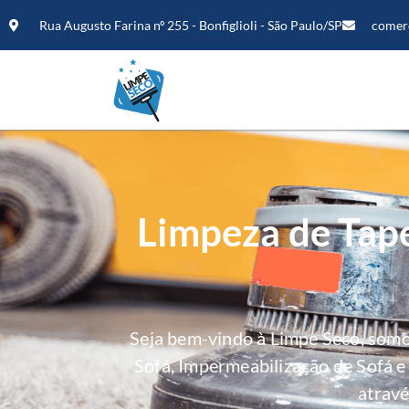
Rua Augusto Farina nº 255 - Bonfiglioli - São Paulo/SP
comer
Limpeza de Tap
Seja bem-vindo à Limpe Seco, som
Sofá, Impermeabilização de Sofá 
atravé