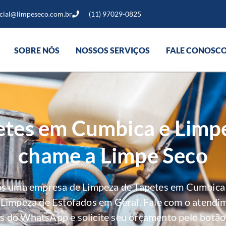
cial@limpeseco.com.br
(11) 97029-0825
SOBRE NÓS
NOSSOS SERVIÇOS
FALE CONOSC
etes em Cumbica e Limpe
chame a Limpe Seco
os uma empresa de Limpeza de Tapetes em Cumbica 
e Limpeza de Estofados em Geral. Fale com o atendi
s do WhatsApp e solicite seu orçamento pelo botão