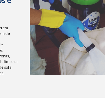
os
em
gem de
de
s,
ronas,
l e limpeza
de sofá
es.