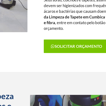
Seus sofás, colchões e tapetes, assi
devem ser higienizados com frequênc
ácaros e bactérias que causam doenç
da Limpeza de Tapete
em Cumbica
e fibra
, entre em contato pelo botão 
orçamento.
SOLICITAR ORÇAMENTO
peza
os e