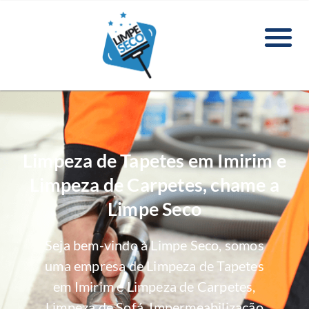
Limpeza de Tapetes em Imirim e
Limpeza de Carpetes, chame a
Limpe Seco
Seja bem-vindo à Limpe Seco, somos
uma empresa de Limpeza de Tapetes
em Imirim e Limpeza de Carpetes,
Limpeza de Sofá, Impermeabilização