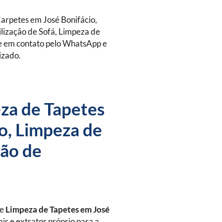
arpetes em José Bonifácio,
lização de Sofá, Limpeza de
re em contato pelo WhatsApp e
izado.
za de Tapetes
o, Limpeza de
ção de
de
Limpeza de Tapetes
em José
is e extrator próprio para a