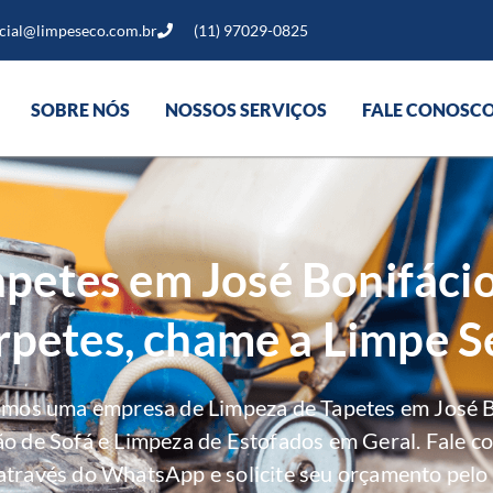
cial@limpeseco.com.br
(11) 97029-0825
SOBRE NÓS
NOSSOS SERVIÇOS
FALE CONOSC
petes em José Bonifáci
rpetes, chame a Limpe S
omos uma empresa de Limpeza de Tapetes em José B
ão de Sofá e Limpeza de Estofados em Geral. Fale c
através do WhatsApp e solicite seu orçamento pelo 