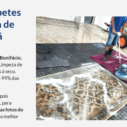
petes
a de
á
Bonifácio,
Limpeza de
 à seco.
é 99% das
pois
, para
as fotos do
o melhor