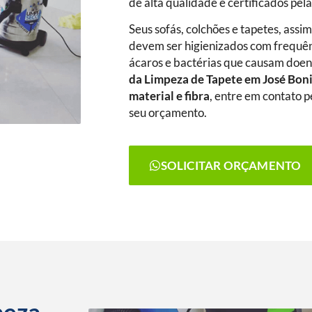
de alta qualidade e certificados pel
Seus sofás, colchões e tapetes, assi
devem ser higienizados com frequênc
ácaros e bactérias que causam doenç
da Limpeza de Tapete
em José Bon
material e fibra
, entre em contato p
seu orçamento.
SOLICITAR ORÇAMENTO
peza