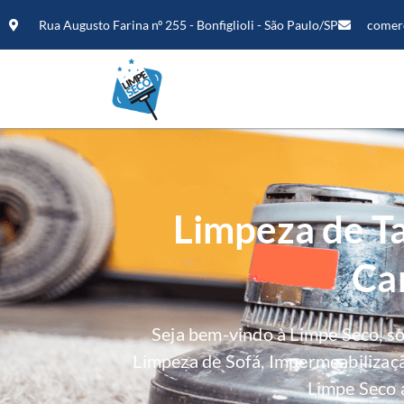
Rua Augusto Farina nº 255 - Bonfiglioli - São Paulo/SP
comer
Limpeza de Ta
Ca
Seja bem-vindo à Limpe Seco, s
Limpeza de Sofá, Impermeabilizaç
Limpe Seco 