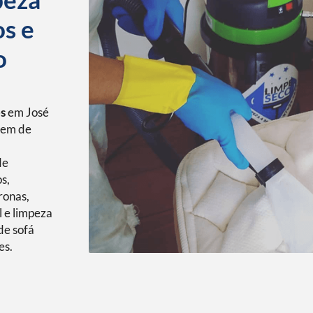
os e
o
os
em José
agem de
de
s,
ronas,
l e limpeza
de sofá
es.