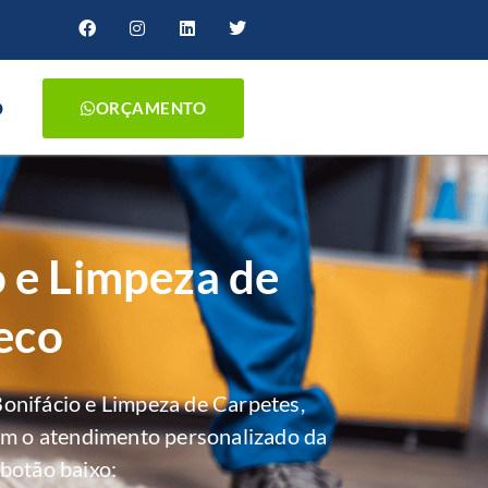
O
ORÇAMENTO
o e Limpeza de
eco
onifácio e Limpeza de Carpetes,
om o atendimento personalizado da
botão baixo: