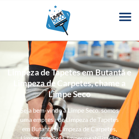
Limpeza de Tapetes em Butantã e
Limpeza de Carpetes, chame a
Limpe Seco
Seja bem-vindo à Limpe Seco, somos
uma empresa de Limpeza de Tapetes
em Butantã e Limpeza de Carpetes,
Limpeza de Sofá, Impermeabilização