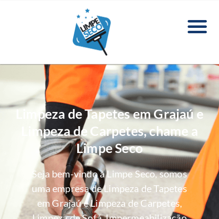
Limpeza de Tapetes em Grajaú e
Limpeza de Carpetes, chame a
Limpe Seco
Seja bem-vindo à Limpe Seco, somos
uma empresa de Limpeza de Tapetes
em Grajaú e Limpeza de Carpetes,
Limpeza de Sofá, Impermeabilização