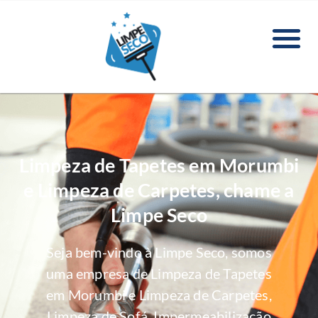
Limpeza de Tapetes em Morumbi
e Limpeza de Carpetes, chame a
Limpe Seco
Seja bem-vindo à Limpe Seco, somos
uma empresa de Limpeza de Tapetes
em Morumbi e Limpeza de Carpetes,
Limpeza de Sofá, Impermeabilização