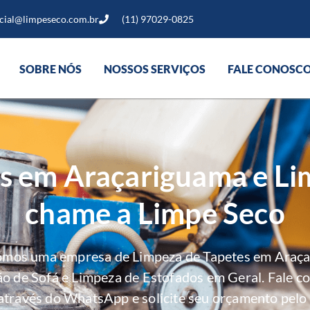
cial@limpeseco.com.br
(11) 97029-0825
SOBRE NÓS
NOSSOS SERVIÇOS
FALE CONOSC
s em Araçariguama e Li
chame a Limpe Seco
somos uma empresa de Limpeza de Tapetes em Araça
ão de Sofá e Limpeza de Estofados em Geral. Fale c
através do WhatsApp e solicite seu orçamento pelo 