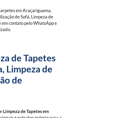
Carpetes em Araçariguama,
lização de Sofá, Limpeza de
re em contato pelo WhatsApp e
izado.
za de Tapetes
, Limpeza de
ção de
de
Limpeza de Tapetes
em
sionais e extrator próprio para a