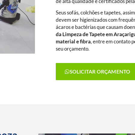
de alta qualidade e certificados pel
Seus sofás, colchões e tapetes, assi
devem ser higienizados com frequênc
ácaros e bactérias que causam doenç
da Limpeza de Tapete
em Araçari
material e fibra
, entre em contato p
seu orçamento.
SOLICITAR ORÇAMENTO
peza