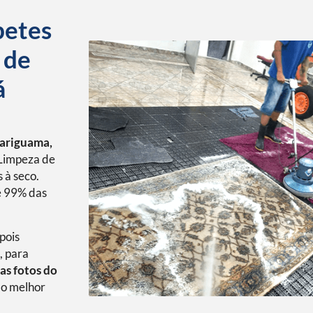
petes
 de
á
çariguama,
Limpeza de
 à seco.
é 99% das
pois
, para
as fotos do
o melhor