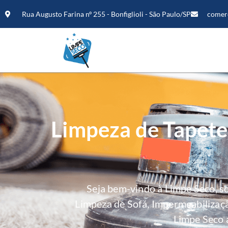
Rua Augusto Farina nº 255 - Bonfiglioli - São Paulo/SP
comer
Limpeza de Tapete
Seja bem-vindo à Limpe Seco, 
Limpeza de Sofá, Impermeabilizaç
Limpe Seco 