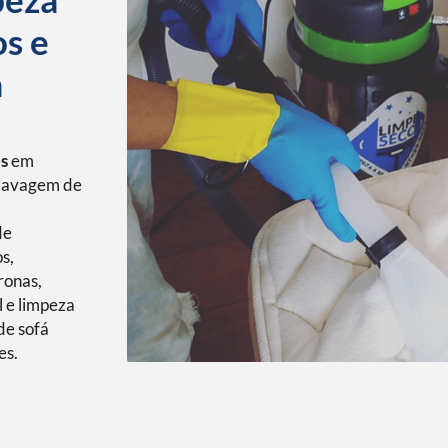
os e
a
os
em
 lavagem de
de
s,
ronas,
l e limpeza
de sofá
es.