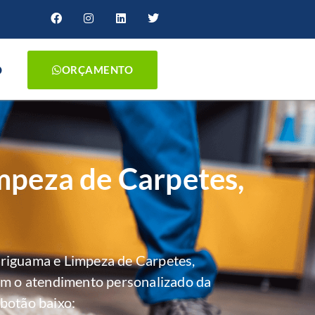
O
ORÇAMENTO
mpeza de Carpetes,
riguama e Limpeza de Carpetes,
om o atendimento personalizado da
botão baixo: