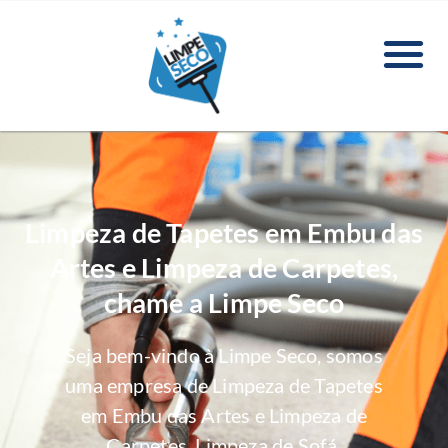
Limpeza de Tapetes em Embu das
Artes e Limpeza de Carpetes,
chame a Limpe Seco
Seja bem-vindo à Limpe Seco, somos
uma empresa de Limpeza de Tapetes
em Embu das Artes e Limpeza de
Carpetes, Limpeza de Sofá,